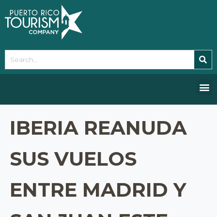
Please
note:
This
website
includes
an
accessibility
system.
IBERIA REANUDA
SUS VUELOS
ENTRE MADRID Y