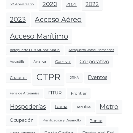
2020
2022
2021
50 Aniversario
Acceso Aéreo
2023
Acceso Marítimo
Aeropuerto Luis Muñoz Marín
Aeropuerto Rafael Hernández
Corporativo
Carnival
Aguadilla
Avianca
CTPR
Eventos
Cruceros
DRNA
FITUR
Frontier
Feria de Artesanías
Metro
Hospederías
Iberia
JetBlue
Ocupación
Ponce
Planificación y Desarrollo
Porta del Sol
Porta Caribe
Porta Atlántico