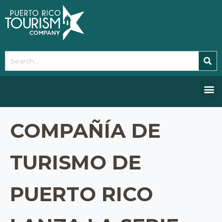
Please
note:
This
website
includes
an
accessibility
system.
COMPAÑÍA DE
TURISMO DE
PUERTO RICO