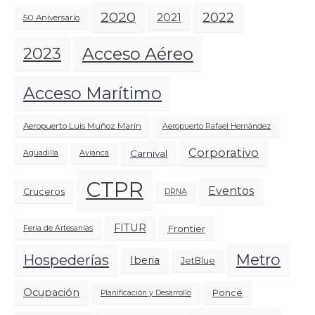
2020
2022
2021
50 Aniversario
Acceso Aéreo
2023
Acceso Marítimo
Aeropuerto Luis Muñoz Marín
Aeropuerto Rafael Hernández
Corporativo
Carnival
Aguadilla
Avianca
CTPR
Eventos
Cruceros
DRNA
FITUR
Frontier
Feria de Artesanías
Metro
Hospederías
Iberia
JetBlue
Ocupación
Ponce
Planificación y Desarrollo