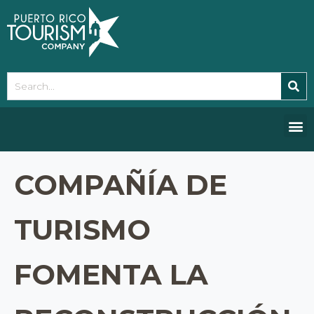
Please
note:
This
website
includes
an
accessibility
system.
COMPAÑÍA DE
TURISMO
FOMENTA LA