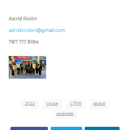
Astrid Rolón
astridvrolon@gmail.com
787 717 8184
2022
cruise
CTPR
global
seatrade