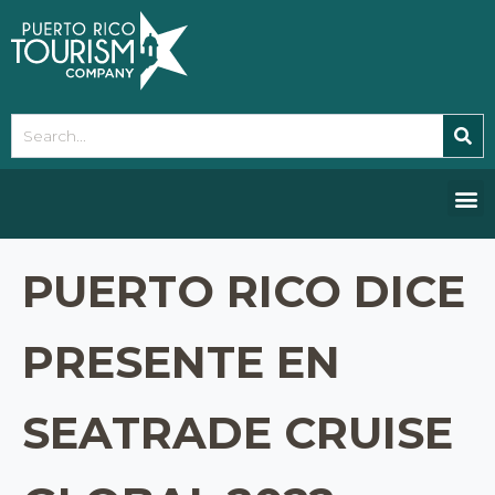
Please
note:
This
website
includes
an
accessibility
system.
PUERTO RICO DICE
PRESENTE EN
SEATRADE CRUISE