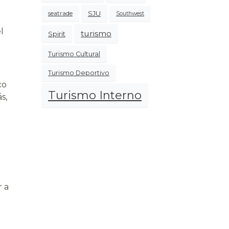
SJU
seatrade
Southwest
l
turismo
Spirit
Turismo Cultural
Turismo Deportivo
co
Turismo Interno
s,
r a