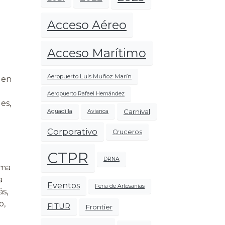
Acceso Aéreo
Acceso Marítimo
Aeropuerto Luis Muñoz Marín
 en
Aeropuerto Rafael Hernández
es,
Carnival
Aguadilla
Avianca
Corporativo
Cruceros
CTPR
DRNA
rma
a
Eventos
Feria de Artesanías
ás,
o,
FITUR
Frontier