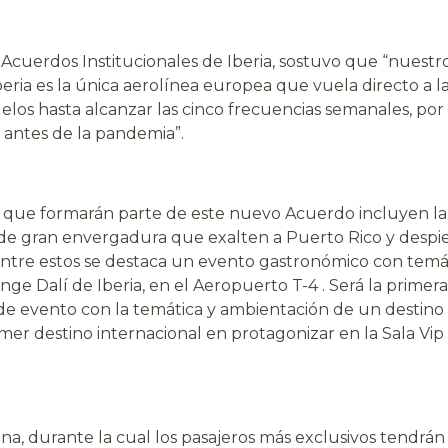
 Acuerdos Institucionales de Iberia, sostuvo que “nuestr
eria es la única aerolínea europea que vuela directo a l
elos hasta alcanzar las cinco frecuencias semanales, por
 antes de la pandemia”.
es que formarán parte de este nuevo Acuerdo incluyen la
de gran envergadura que exalten a Puerto Rico y despi
sla. Entre estos se destaca un evento gastronómico con temá
e Dalí de Iberia, en el Aeropuerto T-4 . Será la primera
o de evento con la temática y ambientación de un destino
imer destino internacional en protagonizar en la Sala Vip
a, durante la cual los pasajeros más exclusivos tendrán 