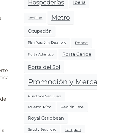
Hospederías
Iberia
Metro
o
JetBlue
a
Ocupación
Ponce
Planificación y Desarrollo
Porta Caribe
Porta Atlántico
Porta del Sol
erte
tica
Promoción y Mercadeo
Puerto de San Juan
 de
Puerto Rico
Región Este
Royal Caribbean
la
san juan
Salud y Seguridad