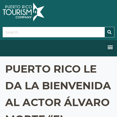
Please
note:
This
website
includes
an
accessibility
system.
PUERTO RICO LE
DA LA BIENVENIDA
AL ACTOR ÁLVARO