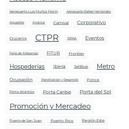
Aeropuerto Luis Muñoz Marín
Aeropuerto Rafael Hernández
Corporativo
Carnival
Aguadilla
Avianca
CTPR
Eventos
Cruceros
DRNA
FITUR
Frontier
Feria de Artesanías
Metro
Hospederías
Iberia
JetBlue
Ocupación
Ponce
Planificación y Desarrollo
Porta del Sol
Porta Caribe
Porta Atlántico
Promoción y Mercadeo
Puerto Rico
Región Este
Puerto de San Juan