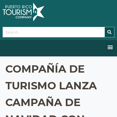
Please
note:
This
website
includes
an
accessibility
system.
COMPAÑÍA DE
TURISMO LANZA
CAMPAÑA DE