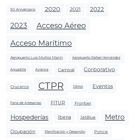
2020
2022
2021
50 Aniversario
Acceso Aéreo
2023
Acceso Marítimo
Aeropuerto Luis Muñoz Marín
Aeropuerto Rafael Hernández
Corporativo
Carnival
Aguadilla
Avianca
CTPR
Eventos
Cruceros
DRNA
FITUR
Frontier
Feria de Artesanías
Metro
Hospederías
Iberia
JetBlue
Ocupación
Ponce
Planificación y Desarrollo