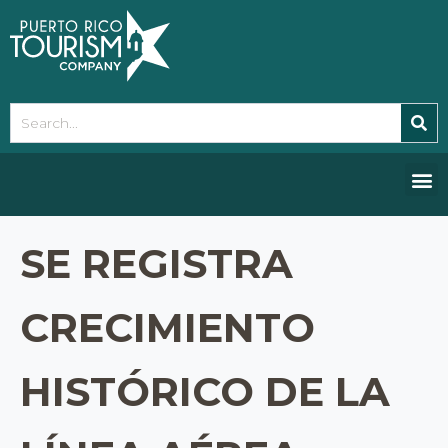
Please
note:
This
website
includes
an
accessibility
system.
SE REGISTRA
CRECIMIENTO
HISTÓRICO DE LA