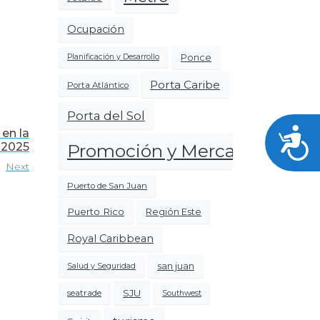
Ocupación
Ponce
Planificación y Desarrollo
Porta Caribe
Porta Atlántico
Porta del Sol
Acces
 en la
 2025
Promoción y Mercadeo
Next
Puerto de San Juan
Puerto Rico
Región Este
Royal Caribbean
san juan
Salud y Seguridad
SJU
seatrade
Southwest