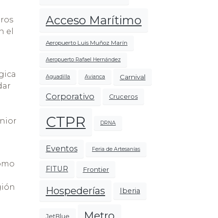
Acceso Marítimo
eros
n el
Aeropuerto Luis Muñoz Marín
Aeropuerto Rafael Hernández
égica
Carnival
Aguadilla
Avianca
dar
Corporativo
Cruceros
CTPR
nior
DRNA
Eventos
Feria de Artesanías
como
FITUR
Frontier
gión
Hospederías
Iberia
Metro
JetBlue