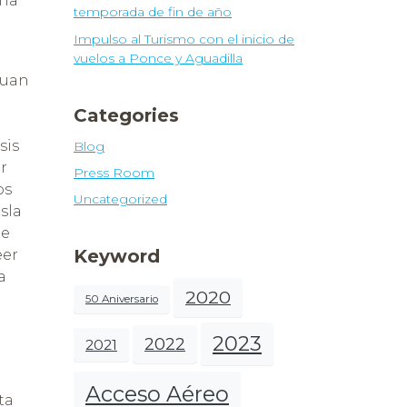
una
temporada de fin de año
Impulso al Turismo con el inicio de
vuelos a Ponce y Aguadilla
Juan
Categories
sis
Blog
r
Press Room
os
Uncategorized
sla
de
Keyword
eer
a
2020
50 Aniversario
2023
2022
2021
Acceso Aéreo
ta