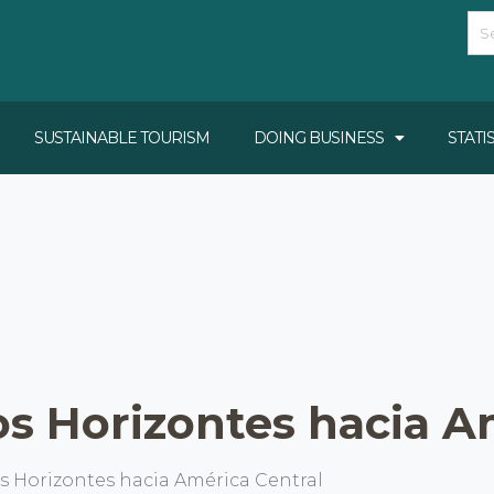
SUSTAINABLE TOURISM
DOING BUSINESS
STATI
s Horizontes hacia A
s Horizontes hacia América Central