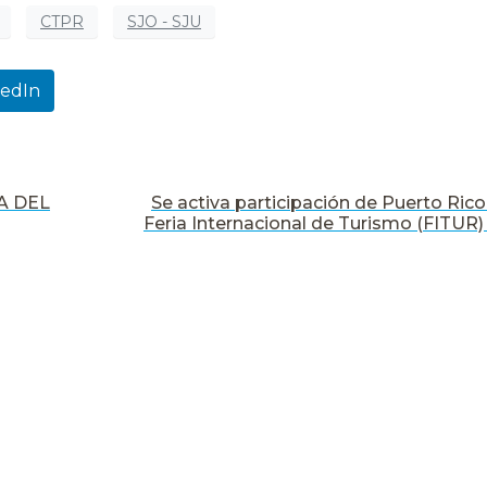
CTPR
SJO - SJU
kedIn
A DEL
Se activa participación de Puerto Rico
Feria Internacional de Turismo (FITUR)