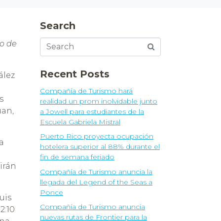
Search
o de
Recent Posts
ález
Compañía de Turismo hará
s
realidad un prom inolvidable junto
uan,
a Jowell para estudiantes de la
Escuela Gabriela Mistral
Puerto Rico proyecta ocupación
a
hotelera superior al 88% durante el
fin de semana feriado
irán
Compañía de Turismo anuncia la
llegada del Legend of the Seas a
Ponce
uis
Compañía de Turismo anuncia
2:10
nuevas rutas de Frontier para la