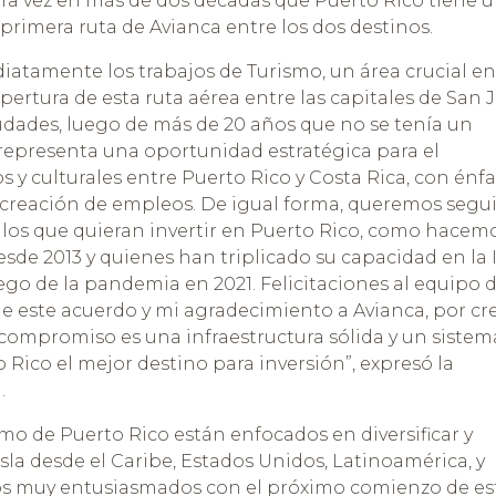
era vez en más de dos décadas que Puerto Rico tiene 
 primera ruta de Avianca entre los dos destinos.
amente los trabajos de Turismo, un área crucial en
pertura de esta ruta aérea entre las capitales de San 
iudades, luego de más de 20 años que no se tenía un
 representa una oportunidad estratégica para el
 y culturales entre Puerto Rico y Costa Rica, con énfa
la creación de empleos. De igual forma, queremos segui
los que quieran invertir en Puerto Rico, como hacem
esde 2013 y quienes han triplicado su capacidad en la I
ego de la pandemia en 2021. Felicitaciones al equipo 
le este acuerdo y mi agradecimiento a Avianca, por cr
o compromiso es una infraestructura sólida y un sistem
 Rico el mejor destino para inversión”, expresó la
.
mo de Puerto Rico están enfocados en diversificar y
Isla desde el Caribe, Estados Unidos, Latinoamérica, y
mos muy entusiasmados con el próximo comienzo de es