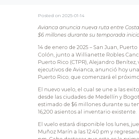
reader;
Press
Control-
Posted on
2025-01-14
F10
to
Avianca anuncia nueva ruta entre Cost
open
$6 millones durante su temporada inicia
an
accessibility
14 de enero de 2025 – San Juan, Puerto
menu.
Colón, junto a Willianette Robles Canc
Puerto Rico (CTPR), Alejandro Benítez, 
ejecutivos de Avianca, anunció hoy una 
Puerto Rico; que comenzará el próximo
El nuevo vuelo, el cual se une a las ex
desde las ciudades de Medellín y Bog
estimado de $6 millones durante su tem
16,200 asientos al inventario existente.
El vuelo estará disponible los lunes, ju
Muñoz Marín a las 12:40 pm y regresand