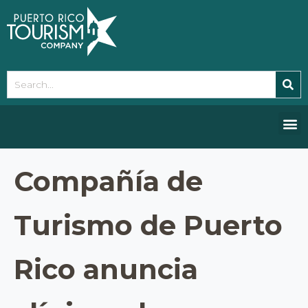
Please
note:
This
website
includes
an
accessibility
system.
Compañía de
Turismo de Puerto
Rico anuncia