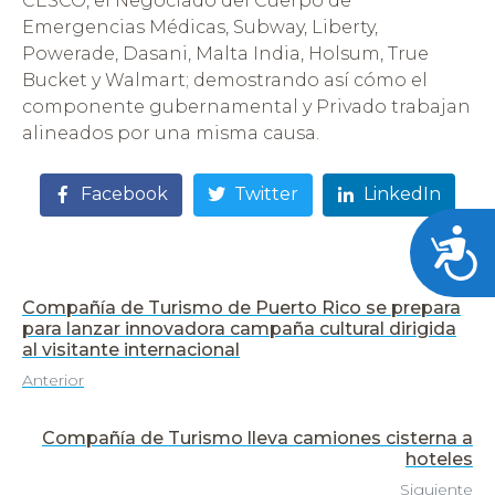
CESCO, el Negociado del Cuerpo de
Emergencias Médicas, Subway, Liberty,
Powerade, Dasani, Malta India, Holsum, True
Bucket y Walmart; demostrando así cómo el
componente gubernamental y Privado trabajan
alineados por una misma causa.
Facebook
Twitter
LinkedIn
Acces
Compañía de Turismo de Puerto Rico se prepara
para lanzar innovadora campaña cultural dirigida
al visitante internacional
Anterior
Compañía de Turismo lleva camiones cisterna a
hoteles
Siguiente