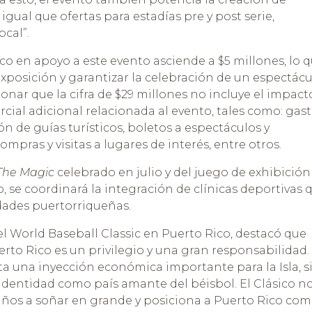
 igual que ofertas para estadías pre y post serie,
ocal”.
co en apoyo a este evento asciende a $5 millones, lo 
exposición y garantizar la celebración de un espectác
onar que la cifra de $29 millones no incluye el impact
cial adicional relacionada al evento, tales como: gas
ón de guías turísticos, boletos a espectáculos y
mpras y visitas a lugares de interés, entre otros.
The Magic
celebrado en julio y del juego de exhibición
, se coordinará la integración de clínicas deportivas 
dades puertorriqueñas.
el World Baseball Classic en Puerto Rico, destacó que
uerto Rico es un privilegio y una gran responsabilidad.
ta una inyección económica importante para la Isla, s
identidad como país amante del béisbol. El Clásico n
iños a soñar en grande y posiciona a Puerto Rico co