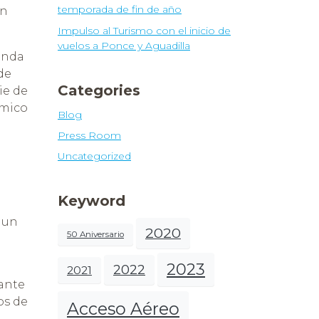
temporada de fin de año
ón
Impulso al Turismo con el inicio de
vuelos a Ponce y Aguadilla
inda
de
Categories
ie de
ómico
Blog
Press Room
Uncategorized
Keyword
 un
2020
50 Aniversario
2023
2022
2021
rante
os de
Acceso Aéreo