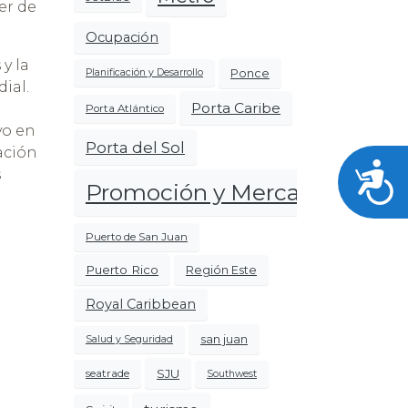
er de
Ocupación
y la
Ponce
Planificación y Desarrollo
ial.
Porta Caribe
Porta Atlántico
vo en
Porta del Sol
eación
Acces
s
Promoción y Mercadeo
Puerto de San Juan
Puerto Rico
Región Este
Royal Caribbean
san juan
Salud y Seguridad
SJU
seatrade
Southwest