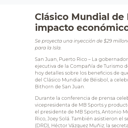
reader;
Press
Control-
Clásico Mundial de 
F10
to
impacto económico
open
an
accessibility
Se proyecta una inyección de $29 millon
menu.
para la Isla.
San Juan, Puerto Rico – La gobernadora
ejecutiva de la Compañía de Turismo d
hoy detalles sobre los beneficios de qu
del Clásico Mundial de Béisbol, a celeb
Bithorn de San Juan.
Durante la conferencia de prensa celeb
vicepresidenta de MB Sports y producto
el presidente de MB Sports, Antonio M
Rico, Joey Solá. También asistieron el
(DRD), Héctor Vázquez Muñiz; la secreta