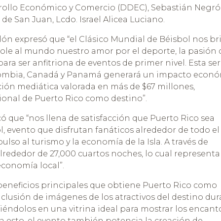
rollo Económico y Comercio (DDEC), Sebastián Negr
 de San Juan, Lcdo. Israel Alicea Luciano.
ón expresó que “el Clásico Mundial de Béisbol nos br
le al mundo nuestro amor por el deporte, la pasión 
para ser anfitriona de eventos de primer nivel. Esta ser
olombia, Canadá y Panamá generará un impacto econ
ción mediática valorada en más de $67 millones,
ional de Puerto Rico como destino”.
có que “nos llena de satisfacción que Puerto Rico sea
l, evento que disfrutan fanáticos alrededor de todo el
so al turismo y la economía de la Isla. A través de
lrededor de 27,000 cuartos noches, lo cual representa
economía local”.
beneficios principales que obtiene Puerto Rico como
inclusión de imágenes de los atractivos del destino du
tiéndolos en una vitrina ideal para mostrar los encant
n a esto, el evento también potencia la creación de