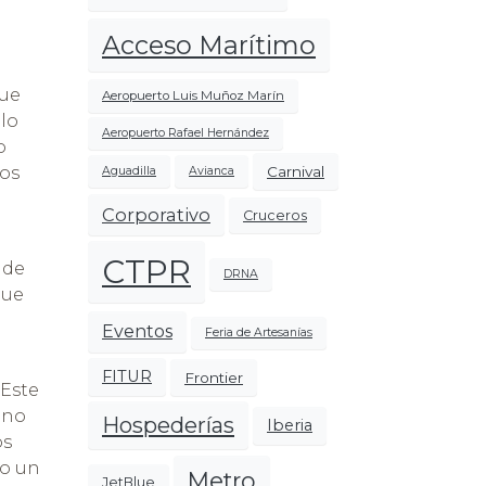
Acceso Marítimo
que
Aeropuerto Luis Muñoz Marín
ulo
Aeropuerto Rafael Hernández
o
Carnival
tos
Aguadilla
Avianca
Corporativo
Cruceros
CTPR
 de
DRNA
que
Eventos
Feria de Artesanías
FITUR
Frontier
 Este
ino
Hospederías
Iberia
os
mo un
Metro
JetBlue