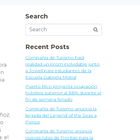
o
Search
Recent Posts
Compañía de Turismo hará
realidad un prom inolvidable junto
ora
a Jowell para estudiantes de la
on
Escuela Gabriela Mistral
ia
Puerto Rico proyecta ocupación
hotelera superior al 88% durante el
fin de semana feriado
Compañía de Turismo anuncia la
ñoz;
llegada del Legend of the Seas a
Ponce
to
s
Compañía de Turismo anuncia
; el
nuevas rutas de Frontier para la