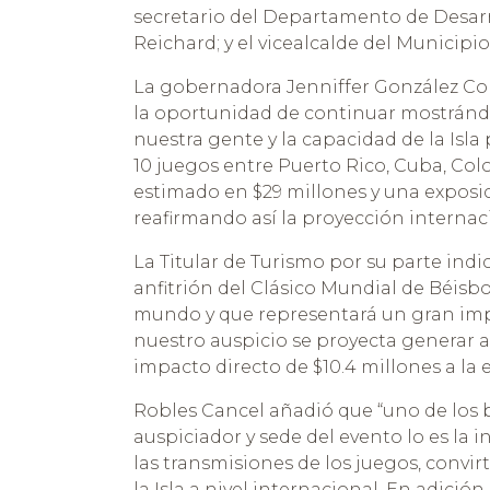
secretario del Departamento de Desar
Reichard; y el vicealcalde del Municipio
La gobernadora Jenniffer González Col
la oportunidad de continuar mostrándo
nuestra gente y la capacidad de la Isla 
10 juegos entre Puerto Rico, Cuba, C
estimado en $29 millones y una exposi
reafirmando así la proyección internac
La Titular de Turismo por su parte indi
anfitrión del Clásico Mundial de Béisbo
mundo y que representará un gran impul
nuestro auspicio se proyecta generar a
impacto directo de $10.4 millones a la 
Robles Cancel añadió que “uno de los 
auspiciador y sede del evento lo es la 
las transmisiones de los juegos, convir
la Isla a nivel internacional. En adició