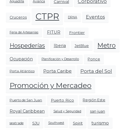
Corporativo
Carnival
Aguadilla
Avianca
CTPR
Eventos
Cruceros
DRNA
FITUR
Frontier
Feria de Artesanías
Metro
Hospederías
Iberia
JetBlue
Ocupación
Ponce
Planificación y Desarrollo
Porta del Sol
Porta Caribe
Porta Atlántico
Promoción y Mercadeo
Puerto Rico
Región Este
Puerto de San Juan
Royal Caribbean
san juan
Salud y Seguridad
turismo
SJU
Spirit
seatrade
Southwest