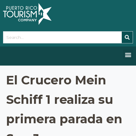
Please
note:
This
website
includes
an
accessibility
system.
El Crucero Mein
Schiff 1 realiza su
primera parada en