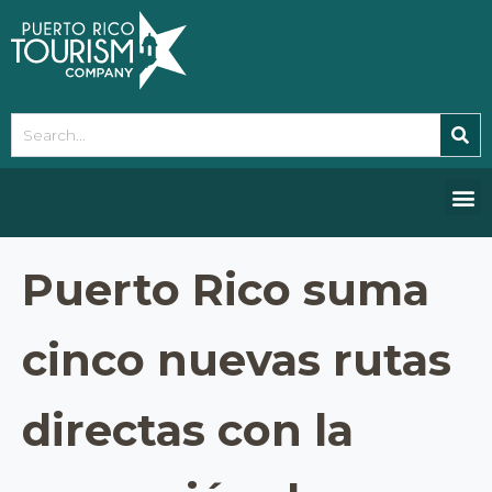
Please
note:
This
website
includes
an
accessibility
system.
Puerto Rico suma
cinco nuevas rutas
directas con la