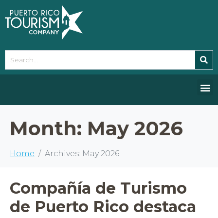
Please
note:
This
website
includes
an
accessibility
system.
Month:
May 2026
Home
Archives: May 2026
Compañía de Turismo
de Puerto Rico destaca