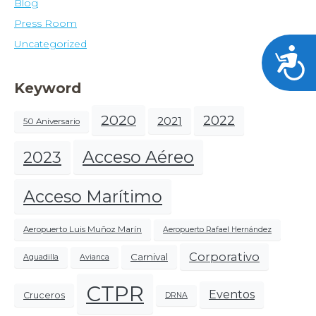
Blog
Press Room
Uncategorized
Acces
Keyword
2020
2022
2021
50 Aniversario
Acceso Aéreo
2023
Acceso Marítimo
Aeropuerto Luis Muñoz Marín
Aeropuerto Rafael Hernández
Corporativo
Carnival
Aguadilla
Avianca
CTPR
Eventos
Cruceros
DRNA