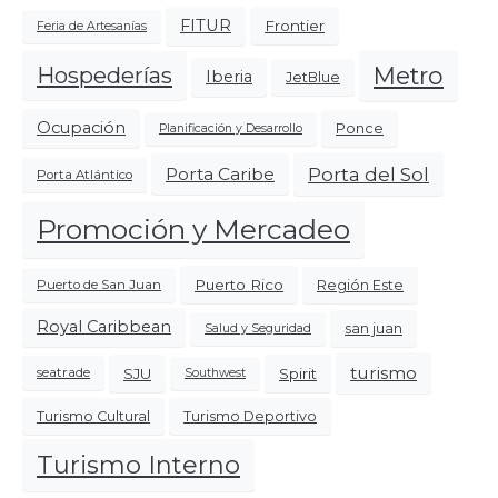
FITUR
Frontier
Feria de Artesanías
Metro
Hospederías
Iberia
JetBlue
Ocupación
Ponce
Planificación y Desarrollo
Porta del Sol
Porta Caribe
Porta Atlántico
Promoción y Mercadeo
Puerto Rico
Región Este
Puerto de San Juan
Royal Caribbean
san juan
Salud y Seguridad
turismo
SJU
Spirit
seatrade
Southwest
Turismo Cultural
Turismo Deportivo
Turismo Interno