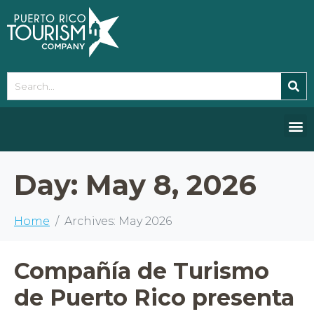
Please
note:
This
website
includes
an
accessibility
system.
Day:
May 8, 2026
Home
Archives: May 2026
Compañía de Turismo
de Puerto Rico presenta