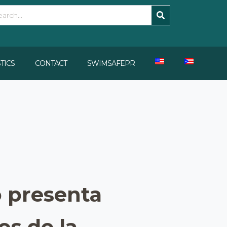
STICS
CONTACT
SWIMSAFEPR
 presenta
os de la