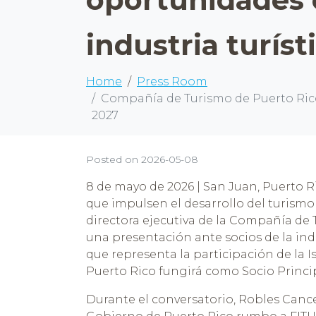
reader;
Press
Control-
industria turís
F10
to
open
Home
Press Room
an
accessibility
Compañía de Turismo de Puerto Rico 
menu.
2027
Posted on
2026-05-08
8 de mayo de 2026 | San Juan, Puerto Ri
que impulsen el desarrollo del turism
directora ejecutiva de la Compañía de 
una presentación ante socios de la indu
que representa la participación de la I
Puerto Rico fungirá como Socio Princip
Durante el conversatorio, Robles Cancel,