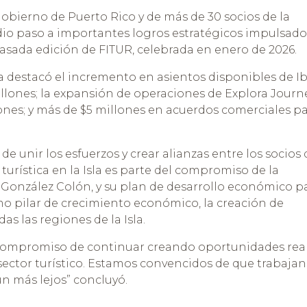
Gobierno de Puerto Rico y de más de 30 socios de la
o dio paso a importantes logros estratégicos impulsado
pasada edición de FITUR, celebrada en enero de 2026.
va destacó el incremento en asientos disponibles de Ib
lones; la expansión de operaciones de Explora Journe
nes; y más de $5 millones en acuerdos comerciales pa
de unir los esfuerzos y crear alianzas entre los socios 
 turística en la Isla es parte del compromiso de la
 González Colón, y su plan de desarrollo económico p
mo pilar de crecimiento económico, la creación de
as las regiones de la Isla.
compromiso de continuar creando oportunidades rea
el sector turístico. Estamos convencidos de que trabaja
n más lejos” concluyó.