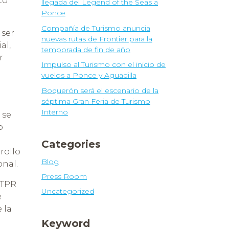
to
llegada del Legend of the Seas a
Ponce
Compañía de Turismo anuncia
 ser
nuevas rutas de Frontier para la
al,
temporada de fin de año
r
Impulso al Turismo con el inicio de
vuelos a Ponce y Aguadilla
Boquerón será el escenario de la
séptima Gran Feria de Turismo
Interno
 se
o
Categories
rollo
Blog
onal.
Press Room
CTPR
Uncategorized
e
 la
Keyword