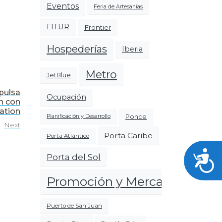
Eventos
Feria de Artesanías
FITUR
Frontier
Hospederías
Iberia
Metro
JetBlue
pulsa
Ocupación
ón con
ation
Ponce
Planificación y Desarrollo
Next
Porta Caribe
Porta Atlántico
Acces
Porta del Sol
Promoción y Mercadeo
Puerto de San Juan