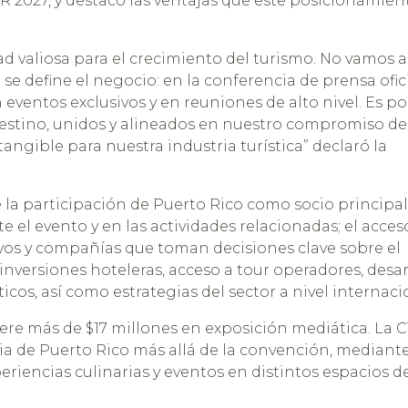
 2027, y destacó las ventajas que este posicionamien
 valiosa para el crecimiento del turismo. No vamos a
e define el negocio: en la conferencia de prensa ofici
eventos exclusivos y en reuniones de alto nivel. Es po
estino, unidos y alineados en nuestro compromiso de
angible para nuestra industria turística” declaró la
 la participación de Puerto Rico como socio principal
e el evento y en las actividades relacionadas; el acces
utivos y compañías que toman decisiones clave sobre el
 inversiones hoteleras, acceso a tour operadores, desar
icos, así como estrategias del sector a nivel internaci
ere más de $17 millones en exposición mediática. La 
ia de Puerto Rico más allá de la convención, mediant
periencias culinarias y eventos en distintos espacios de