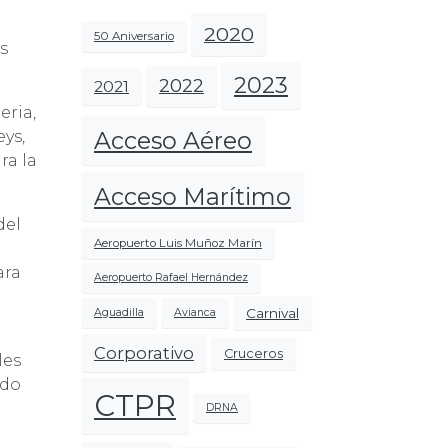
2020
50 Aniversario
s
2023
2022
2021
eria,
Acceso Aéreo
ys,
ra la
Acceso Marítimo
del
Aeropuerto Luis Muñoz Marín
ara
Aeropuerto Rafael Hernández
Carnival
Aguadilla
Avianca
Corporativo
Cruceros
les
ndo
CTPR
DRNA