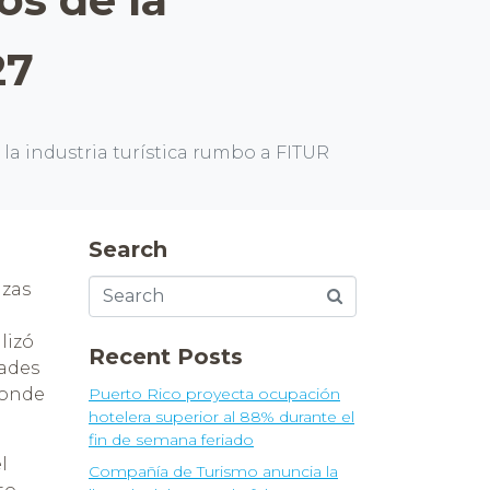
27
a industria turística rumbo a FITUR
Search
nzas
lizó
Recent Posts
dades
donde
Puerto Rico proyecta ocupación
hotelera superior al 88% durante el
fin de semana feriado
l
Compañía de Turismo anuncia la