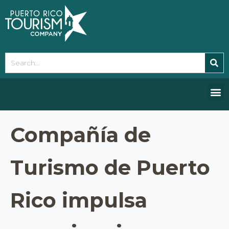
Please
note:
This
website
includes
an
accessibility
system.
Compañía de
Turismo de Puerto
Rico impulsa