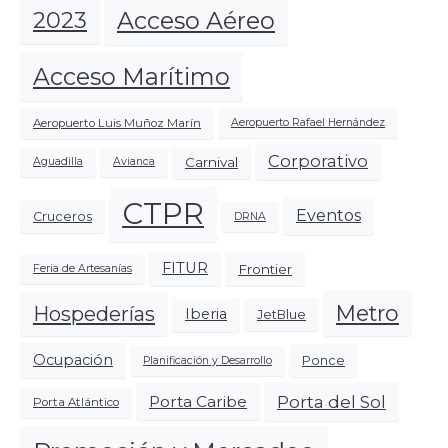
Acceso Aéreo
2023
Acceso Marítimo
Aeropuerto Luis Muñoz Marín
Aeropuerto Rafael Hernández
Corporativo
Carnival
Aguadilla
Avianca
CTPR
Eventos
Cruceros
DRNA
FITUR
Frontier
Feria de Artesanías
Metro
Hospederías
Iberia
JetBlue
Ocupación
Ponce
Planificación y Desarrollo
Porta del Sol
Porta Caribe
Porta Atlántico