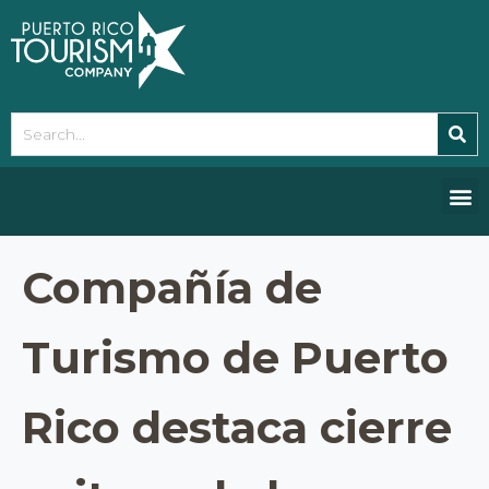
Please
note:
This
website
includes
an
accessibility
system.
Compañía de
Turismo de Puerto
Rico destaca cierre