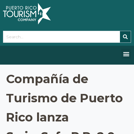
Please
note:
This
website
includes
an
accessibility
system.
Compañía de
Turismo de Puerto
Rico lanza