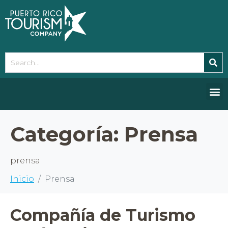
Please
note:
This
website
includes
an
accessibility
system.
Categoría:
Prensa
prensa
Inicio
Prensa
Compañía de Turismo