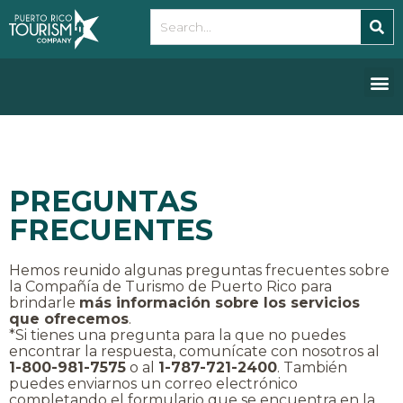
Please
note:
This
website
includes
an
accessibility
system.
PREGUNTAS
FRECUENTES
Hemos reunido algunas preguntas frecuentes sobre
la Compañía de Turismo de Puerto Rico para
brindarle
más información sobre los servicios
que ofrecemos
.
*Si tienes una pregunta para la que no puedes
encontrar la respuesta, comunícate con nosotros al
1-800-981-7575
o al
1-787-721-2400
. También
puedes enviarnos un correo electrónico
completando el formulario que se encuentra en la