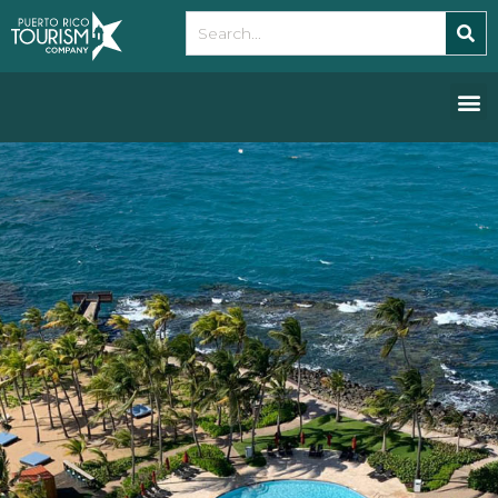
Please
note:
This
website
includes
an
accessibility
system.