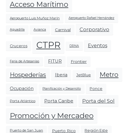
Acceso Marítimo
Aeropuerto Luis Muñoz Marín
Aeropuerto Rafael Hernández
Corporativo
Carnival
Aguadilla
Avianca
CTPR
Eventos
Cruceros
DRNA
FITUR
Frontier
Feria de Artesanías
Metro
Hospederías
Iberia
JetBlue
Ocupación
Ponce
Planificación y Desarrollo
Porta del Sol
Porta Caribe
Porta Atlántico
Promoción y Mercadeo
Puerto Rico
Región Este
Puerto de San Juan