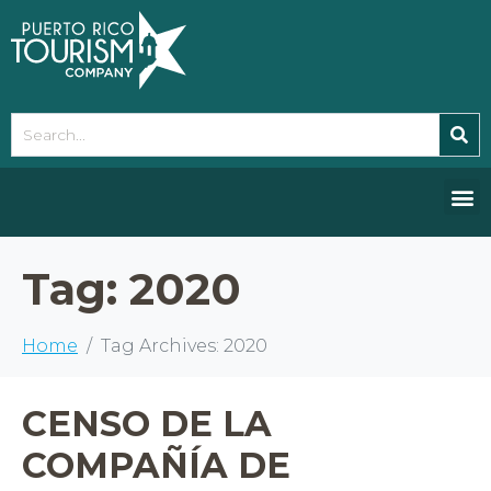
Please
note:
This
website
includes
an
accessibility
system.
Tag:
2020
Home
Tag Archives: 2020
CENSO DE LA
COMPAÑÍA DE