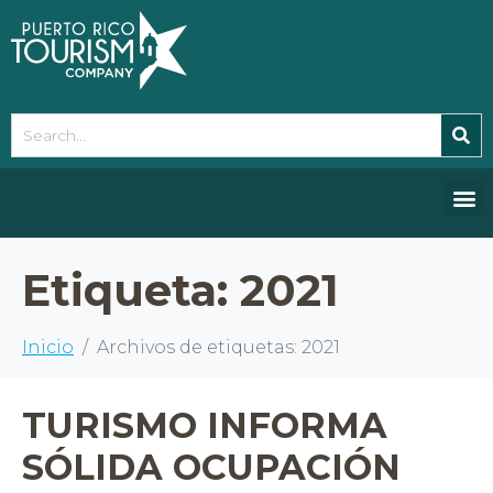
Please
note:
This
website
includes
an
accessibility
system.
Etiqueta:
2021
Inicio
Archivos de etiquetas: 2021
TURISMO INFORMA
SÓLIDA OCUPACIÓN