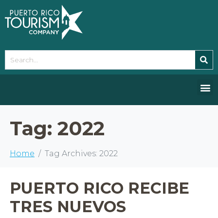
Please
note:
This
website
includes
an
accessibility
system.
Tag:
2022
Home
Tag Archives: 2022
PUERTO RICO RECIBE
TRES NUEVOS