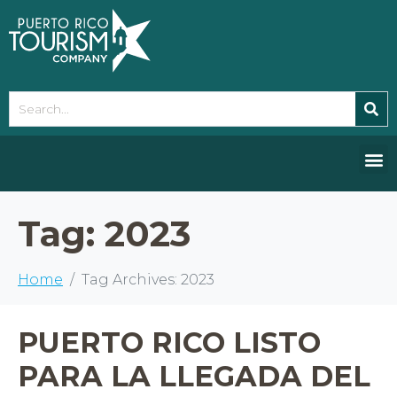
Please
note:
This
website
includes
an
accessibility
system.
Tag:
2023
Home
Tag Archives: 2023
PUERTO RICO LISTO
PARA LA LLEGADA DEL