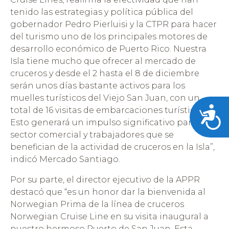
tenido las estrategias y política pública del
gobernador Pedro Pierluisi y la CTPR para hacer
del turismo uno de los principales motores de
desarrollo económico de Puerto Rico. Nuestra
Isla tiene mucho que ofrecer al mercado de
cruceros y desde el 2 hasta el 8 de diciembre
serán unos días bastante activos para los
muelles turísticos del Viejo San Juan, con un
Acces
total de 16 visitas de embarcaciones turísticas.
Esto generará un impulso significativo para el
sector comercial y trabajadores que se
benefician de la actividad de cruceros en la Isla”,
indicó Mercado Santiago.
Por su parte, el director ejecutivo de la APPR
destacó que “es un honor dar la bienvenida al
Norwegian Prima de la línea de cruceros
Norwegian Cruise Line en su visita inaugural a
nuestro hermoso Puerto de San Juan. Esta