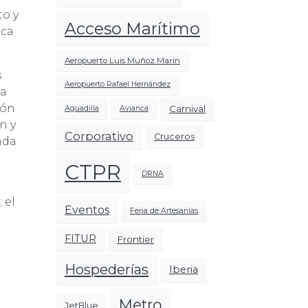
to y
Acceso Marítimo
ica
Aeropuerto Luis Muñoz Marín
s
Aeropuerto Rafael Hernández
na
ión
Carnival
Aguadilla
Avianca
n y
Corporativo
Cruceros
nda
CTPR
DRNA
 el
Eventos
Feria de Artesanías
FITUR
Frontier
Hospederías
Iberia
Metro
JetBlue