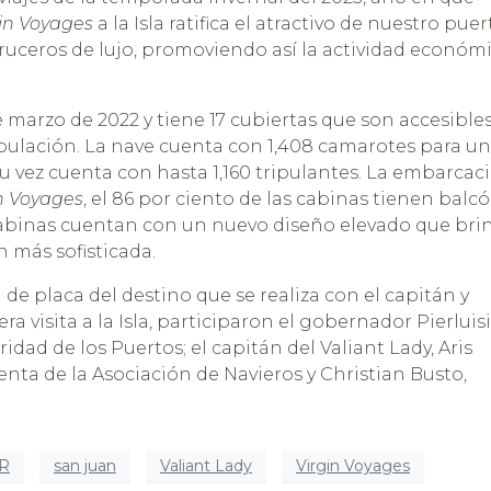
in Voyages
a la Isla ratifica el atractivo de nuestro puer
cruceros de lujo, promoviendo así la actividad económ
e marzo de 2022 y tiene 17 cubiertas que son accesible
ipulación. La nave cuenta con 1,408 camarotes para u
su vez cuenta con hasta 1,160 tripulantes. La embarcac
n Voyages
, el 86 por ciento de las cabinas tienen balcó
s cabinas cuentan con un nuevo diseño elevado que bri
 más sofisticada.
de placa del destino que se realiza con el capitán y
a visita a la Isla, participaron el gobernador Pierluisi;
oridad de los Puertos; el capitán del Valiant Lady, Aris
enta de la Asociación de Navieros y Christian Busto,
R
san juan
Valiant Lady
Virgin Voyages