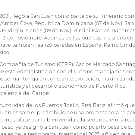
 2021, llegó a San Juan como parte de su itinerario con
ta/Amber Cove, Republica Dominicana (07 de Nov.); San
 US Virgin Islands (09 de Nov.); Bimini Islands, Bahamas
l 13 de noviembre. Además de los puertos incluidos en
 la nave también realizó paradas en España, Reino Unido
xico.
 la Compañía de Turismo (CTPR), Carlos Mercado Santia
e esta Administración con el turismo “trabajamos co
ros se mantenga en constante evolución, maximizando
turística y al desarrollo económico de Puerto Rico,
elencia del Caribe”.
 Autoridad de los Puertos, Joel A. Pizá Batiz, afirmó que 
 Juan es solo el preámbulo de una prometedora relac
llo, nos place dar la bienvenida a la segunda embarca
e paso, ya designó a San Juan como puerto base de su
viajes de la temporada invernal del 2023, año en que