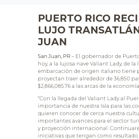
reader;
Press
Control-
PUERTO RICO REC
F10
to
LUJO TRANSATLÁN
open
an
JUAN
accessibility
menu.
San Juan, PR
– El gobernador de Puerto R
hoy, a la lujosa nave Valiant Lady, de la 
embarcación de origen italiano tiene p
proyectan traer alrededor de 36,850 pa
$2,866,085.76 a las arcas de la economí
“Con la llegada del Valiant Lady al Pu
importancia de nuestra Isla para las c
quieren conocer de cerca nuestra cult
importantes avances para el sector tur
y proyección internacional. Continua
iniciativas que tengan como resultado 