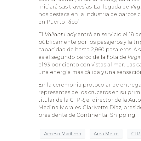
iniciará sus travesías. La llegada de
Virg
nos destaca en la industria de barcos 
en Puerto Rico”.
El
Valiant Lady
entró en servicio el 18 d
públicamente por los pasajeros y la tr
capacidad de hasta 2,860 pasajeros. A 
es el segundo barco de la flota de
Virgi
el 93 por ciento con vistas al mar. La
una energía más cálida y una sensación
En la ceremonia protocolar de entrega 
representes de los cruceros en su primer
titular de la CTPR; el director de la Aut
Medina Morales; Clarivette Díaz, presid
presidente de Continental Shipping.
Acceso Marítimo
Area Metro
CTP