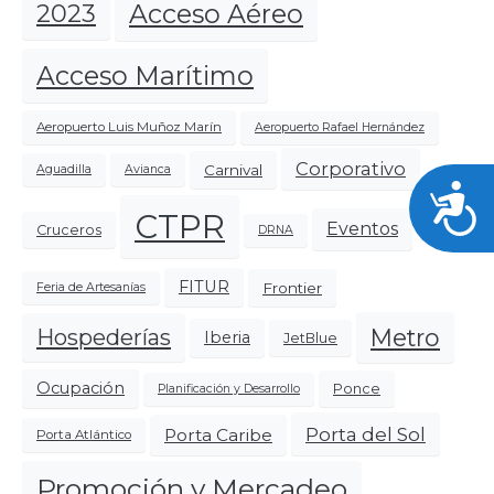
Acceso Aéreo
2023
Acceso Marítimo
Aeropuerto Luis Muñoz Marín
Aeropuerto Rafael Hernández
Corporativo
Carnival
Aguadilla
Avianca
Acces
CTPR
Eventos
Cruceros
DRNA
FITUR
Frontier
Feria de Artesanías
Metro
Hospederías
Iberia
JetBlue
Ocupación
Ponce
Planificación y Desarrollo
Porta del Sol
Porta Caribe
Porta Atlántico
Promoción y Mercadeo