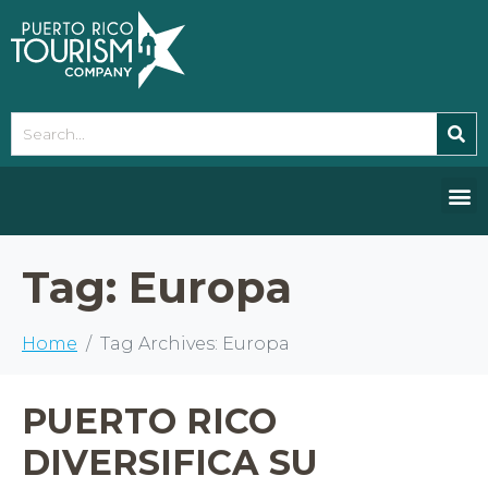
Please
note:
This
website
includes
an
accessibility
system.
Tag:
Europa
Home
Tag Archives: Europa
PUERTO RICO
DIVERSIFICA SU