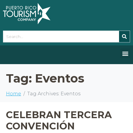
Please
note:
This
website
includes
an
accessibility
system.
Tag:
Eventos
Home
Tag Archives: Eventos
CELEBRAN TERCERA
CONVENCIÓN