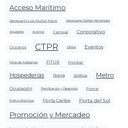
Acceso Marítimo
Aeropuerto Luis Muñoz Marín
Aeropuerto Rafael Hernández
Corporativo
Carnival
Aguadilla
Avianca
CTPR
Eventos
Cruceros
DRNA
FITUR
Frontier
Feria de Artesanías
Metro
Hospederías
Iberia
JetBlue
Ocupación
Ponce
Planificación y Desarrollo
Porta del Sol
Porta Caribe
Porta Atlántico
Promoción y Mercadeo