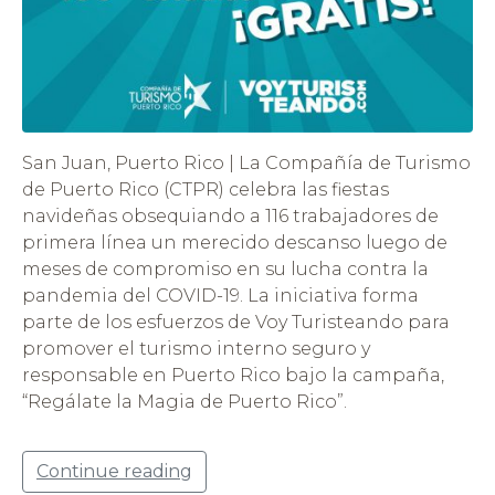
San Juan, Puerto Rico | La Compañía de Turismo
de Puerto Rico (CTPR) celebra las fiestas
navideñas obsequiando a 116 trabajadores de
primera línea un merecido descanso luego de
meses de compromiso en su lucha contra la
pandemia del COVID-19. La iniciativa forma
parte de los esfuerzos de Voy Turisteando para
promover el turismo interno seguro y
responsable en Puerto Rico bajo la campaña,
“Regálate la Magia de Puerto Rico”.
Continue reading