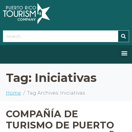
Please
note:
This
website
includes
an
accessibility
system.
Tag:
Iniciativas
Home
Tag Archives: Iniciativas
COMPAÑÍA DE
TURISMO DE PUERTO