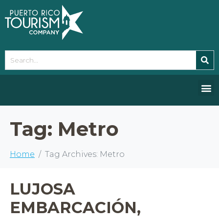
Please
note:
This
website
includes
an
accessibility
system.
Tag:
Metro
Home
Tag Archives: Metro
LUJOSA
EMBARCACIÓN,