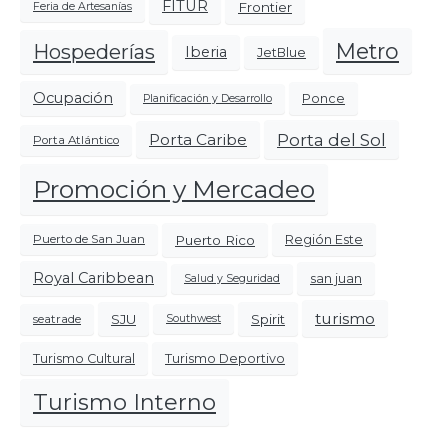
FITUR
Frontier
Feria de Artesanías
Metro
Hospederías
Iberia
JetBlue
Ocupación
Ponce
Planificación y Desarrollo
Porta del Sol
Porta Caribe
Porta Atlántico
Promoción y Mercadeo
Puerto Rico
Región Este
Puerto de San Juan
Royal Caribbean
san juan
Salud y Seguridad
turismo
SJU
Spirit
seatrade
Southwest
Turismo Cultural
Turismo Deportivo
Turismo Interno