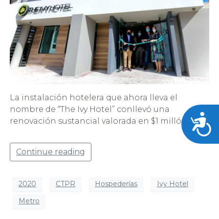
La instalación hotelera que ahora lleva el
nombre de “The Ivy Hotel” conllevó una
Acces
renovación sustancial valorada en $1 millón
Continue reading
2020
CTPR
Hospederías
Ivy Hotel
Metro