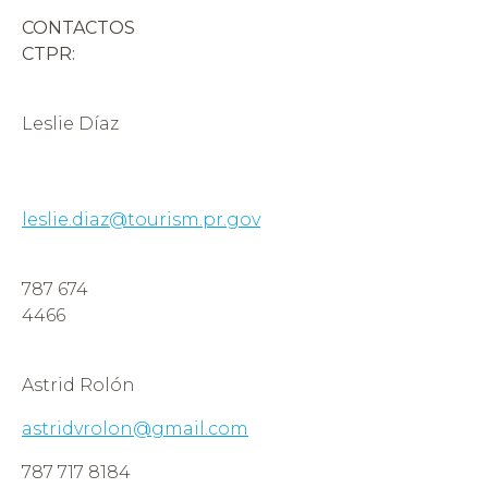
CONTACTOS
CTPR:
Leslie Díaz
leslie.diaz@tourism.pr.gov
787 674
4466
Astrid Rolón
astridvrolon@gmail.com
787 717 8184