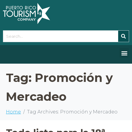
Please
note:
This
website
includes
an
accessibility
system.
Tag:
Promoción y
Mercadeo
Home
Tag Archives: Promoción y Mercadeo