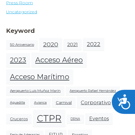
Press Room
Uncategorized
Keyword
2020
2022
2021
50 Aniversario
Acceso Aéreo
2023
Acceso Marítimo
Aeropuerto Luis Muñoz Marín
Aeropuerto Rafael Hernández
Acces
Corporativo
Carnival
Aguadilla
Avianca
CTPR
Eventos
Cruceros
DRNA
FITUR
Frontier
Feria de Artesanías