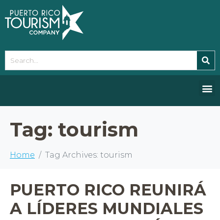
Please
note:
This
website
includes
an
accessibility
system.
Tag:
tourism
Home
Tag Archives: tourism
PUERTO RICO REUNIRÁ
A LÍDERES MUNDIALES