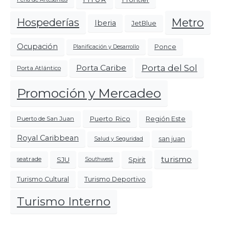
Metro
Hospederías
Iberia
JetBlue
Ocupación
Ponce
Planificación y Desarrollo
Porta del Sol
Porta Caribe
Porta Atlántico
Promoción y Mercadeo
Puerto Rico
Región Este
Puerto de San Juan
Royal Caribbean
san juan
Salud y Seguridad
turismo
SJU
Spirit
seatrade
Southwest
Turismo Cultural
Turismo Deportivo
Turismo Interno