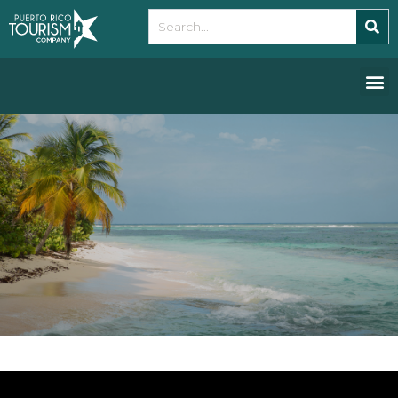
Please
note:
This
website
includes
an
accessibility
system.